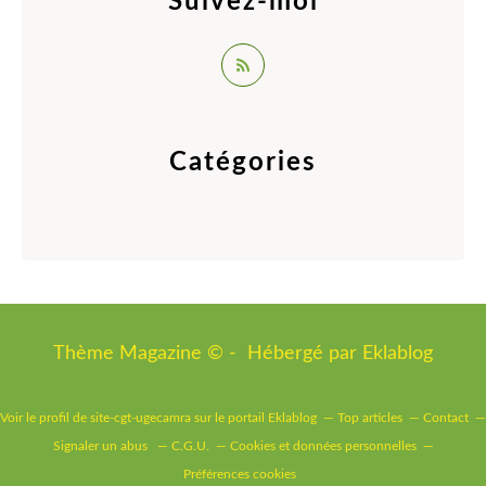
Suivez-moi
Catégories
Thème Magazine © - Hébergé par
Eklablog
Voir le profil de
site-cgt-ugecamra
sur le portail Eklablog
Top articles
Contact
Signaler un abus
C.G.U.
Cookies et données personnelles
Préférences cookies