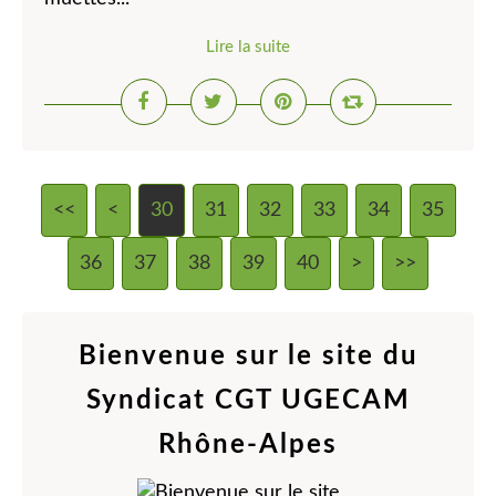
Lire la suite
<<
<
10
20
30
31
32
33
34
35
36
37
38
39
40
50
60
>
>>
Bienvenue sur le site du
Syndicat CGT UGECAM
Rhône-Alpes