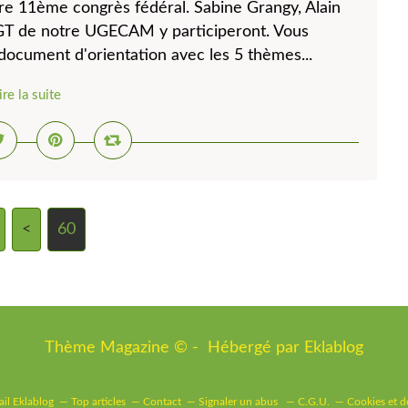
re 11ème congrès fédéral. Sabine Grangy, Alain
GT de notre UGECAM y participeront. Vous
 document d'orientation avec les 5 thèmes...
ire la suite
<
10
20
30
40
50
60
Thème Magazine © - Hébergé par
Eklablog
ail Eklablog
Top articles
Contact
Signaler un abus
C.G.U.
Cookies et d