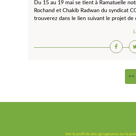
Du 15 au 19 mai se tient à Ramatuelle not
Rochand et Chakib Radwan du syndicat C
trouverez dans le lien suivant le projet de
L
<<
Voir le profil de
site-cgt-ugecamra
sur le port