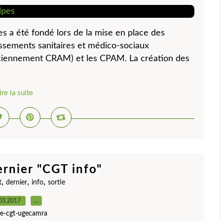
a été fondé lors de la mise en place des
ssements sanitaires et médico-sociaux
iennement CRAM) et les CPAM. La création des
ire la suite
ernier "CGT info"
,
,
,
t
dernier
info
sortie
03.2017
…
ite-cgt-ugecamra