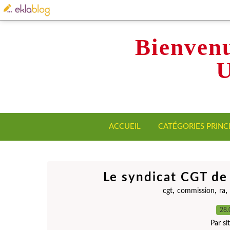
Bienvenu
ACCUEIL
CATÉGORIES PRINC
Le syndicat CGT d
,
,
,
cgt
commission
ra
28.
Par s