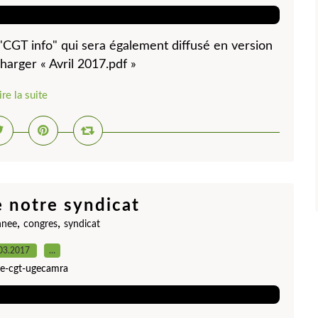
 "CGT info" qui sera également diffusé en version
harger « Avril 2017.pdf »
ire la suite
 notre syndicat
,
,
nnee
congres
syndicat
03.2017
…
ite-cgt-ugecamra