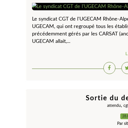
Le syndicat CGT de l'UGECAM Rhône-Alpes 
UGECAM, qui ont regroupé tous les établi
précédemment gérés par les CARSAT (anc
UGECAM allait,...
L
Sortie du d
,
attendu
cg
28.
Par s