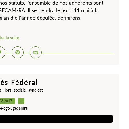
 statuts, l'ensemble de nos adhérents sont
ECAM-RA. Il se tiendra le jeudi 11 mai à la
ilan d e l'année écoulée, définirons
ire la suite
ès Fédéral
,
,
,
al
lors
sociale
syndicat
03.2017
…
ite-cgt-ugecamra