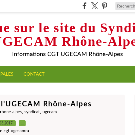
e sur le site du Syn
UGECAM Rhône-Alpe
Informations CGT UGECAM Rhône-Alpes
IPALES
CONTACT
e l'UGECAM Rhône-Alpes
,
,
rhone-alpes
syndicat
ugecam
03.2017
…
ite-cgt-ugecamra