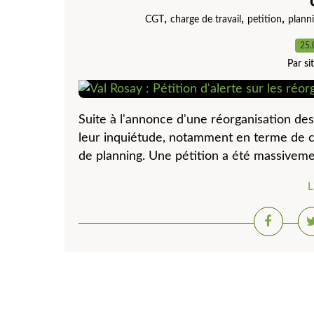
,
,
,
CGT
charge de travail
petition
plann
25.
Par s
Suite à l'annonce d'une réorganisation des
leur inquiétude, notamment en terme de ch
de planning. Une pétition a été massivemen
L