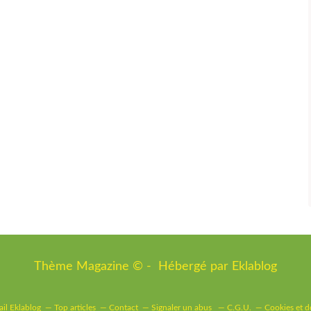
Thème Magazine © - Hébergé par
Eklablog
ail Eklablog
Top articles
Contact
Signaler un abus
C.G.U.
Cookies et d