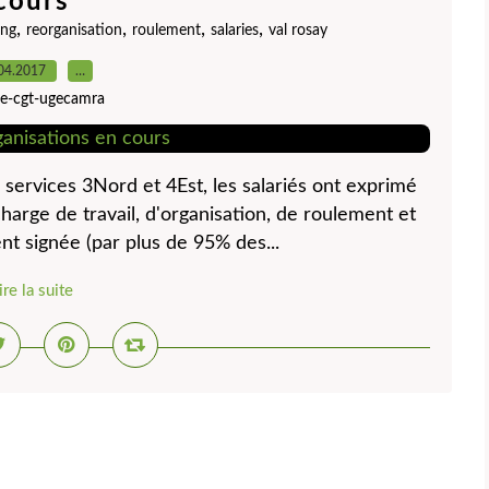
cours
,
,
,
,
ing
reorganisation
roulement
salaries
val rosay
04.2017
…
ite-cgt-ugecamra
 services 3Nord et 4Est, les salariés ont exprimé
arge de travail, d'organisation, de roulement et
t signée (par plus de 95% des...
ire la suite