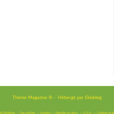
Thème Magazine © - Hébergé par
Eklablog
ail Eklablog
Top articles
Contact
Signaler un abus
C.G.U.
Cookies et d