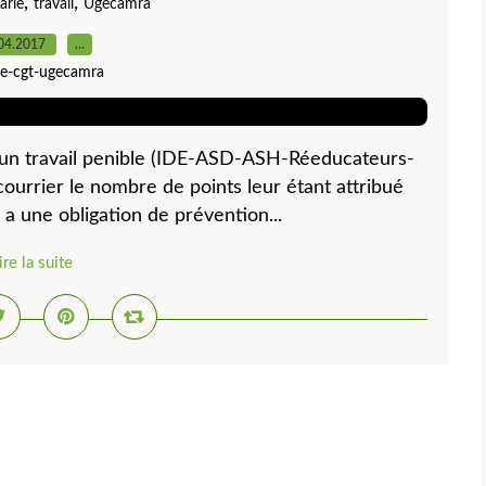
,
,
arie
travail
Ugecamra
04.2017
…
ite-cgt-ugecamra
un travail penible (IDE-ASD-ASH-Réeducateurs-
 courrier le nombre de points leur étant attribué
 a une obligation de prévention...
ire la suite