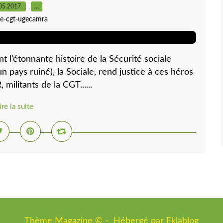
05.2017
…
ite-cgt-ugecamra
nt l’étonnante histoire de la Sécurité sociale
un pays ruiné), la Sociale, rend justice à ces héros
militants de la CGT......
ire la suite
Thème Magazine © - Hébergé par
Eklablog