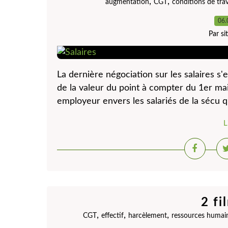
,
,
augmentation
CGT
conditions de trav
06.
Par s
La dernière négociation sur les salaires s
de la valeur du point à compter du 1er mai
employeur envers les salariés de la sécu q
L
2 fi
,
,
,
CGT
effectif
harcèlement
ressources humai