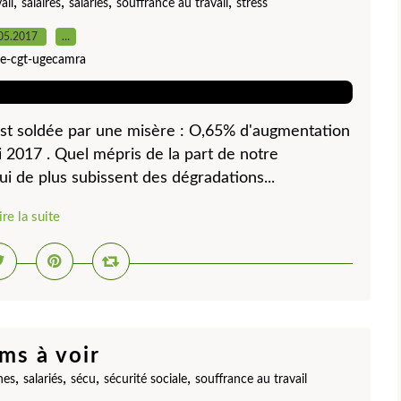
,
,
,
,
ail
salaires
salaries
souffrance au travail
stress
05.2017
…
ite-cgt-ugecamra
'est soldée par une misère : O,65% d'augmentation
 2017 . Quel mépris de la part de notre
ui de plus subissent des dégradations...
ire la suite
lms à voir
,
,
,
,
nes
salariés
sécu
sécurité sociale
souffrance au travail