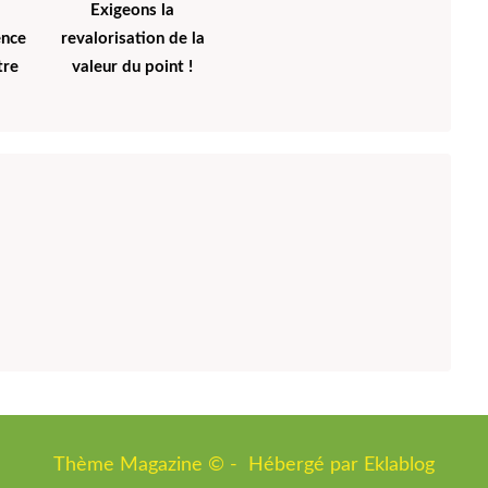
Exigeons la
ence
revalorisation de la
tre
valeur du point !
l
Thème Magazine © - Hébergé par
Eklablog