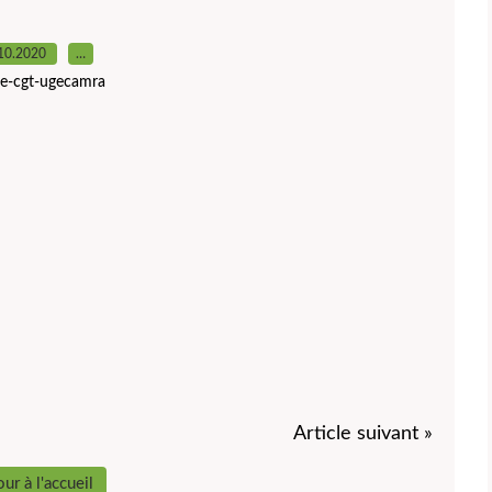
10.2020
…
ite-cgt-ugecamra
Article suivant »
ur à l'accueil