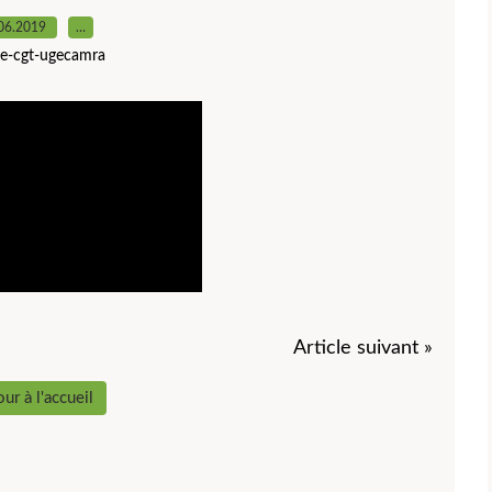
06.2019
…
ite-cgt-ugecamra
Article suivant »
ur à l'accueil