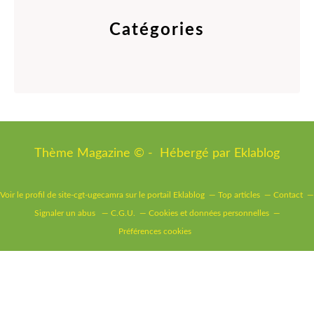
Catégories
Thème Magazine © - Hébergé par
Eklablog
Voir le profil de
site-cgt-ugecamra
sur le portail Eklablog
Top articles
Contact
Signaler un abus
C.G.U.
Cookies et données personnelles
Préférences cookies