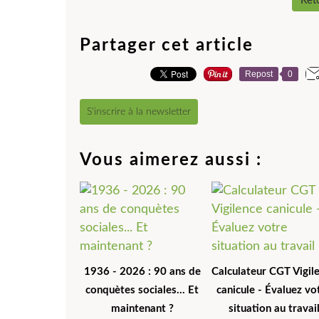
Reto
Partager cet article
Repost
0
S'inscrire à la newsletter
Vous aimerez aussi :
1936 - 2026 : 90 ans de
Calculateur CGT Vigil
conquètes sociales... Et
canicule - Évaluez vo
maintenant ?
situation au travai