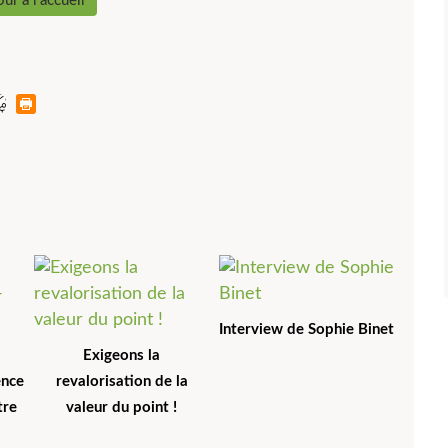
ur à l'accueil
Interview de Sophie Binet
Exigeons la
ence
revalorisation de la
tre
valeur du point !
l