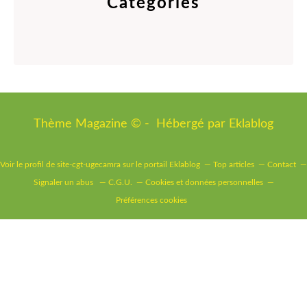
Catégories
Thème Magazine © - Hébergé par
Eklablog
Voir le profil de
site-cgt-ugecamra
sur le portail Eklablog
Top articles
Contact
Signaler un abus
C.G.U.
Cookies et données personnelles
Préférences cookies